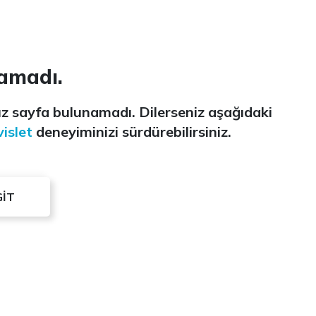
amadı.
z sayfa bulunamadı. Dilerseniz aşağıdaki
islet
deneyiminizi sürdürebilirsiniz.
GİT