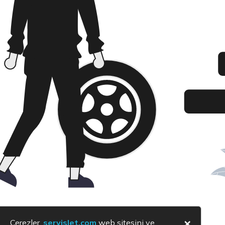
×
Çerezler,
servislet.com
web sitesini ve