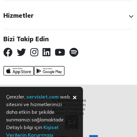
Hizmetler
Bizi Takip Edin
×
KVKK
Çerezler,
servislet.com
web
Aydınlatma Metni
sitesini ve hizmetlerimizi
Kullanım Koşulları
Hizmet Politikası
daha etkin bir şekilde
Çerez Politikası
sunmamızı sağlamaktadır.
Detaylı bilgi için
Kişisel
Verilerin Korunması