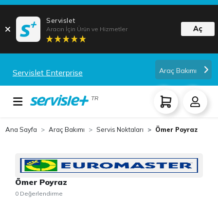
Servislet
Aç
Aracın İçin Ürün ve Hizmetler
Araç Bakımı
Servislet Enterprise
TR
Ana Sayfa
Araç Bakımı
Servis Noktaları
Ömer Poyraz
Ömer Poyraz
0 Değerlendirme