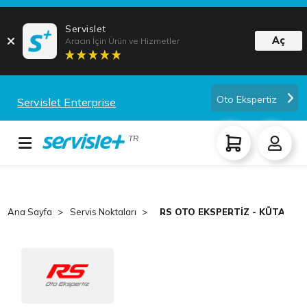
Servislet
Aç
Aracın İçin Ürün ve Hizmetler
Oto Ekspertiz
Servislet Enterprise
TR
Ana Sayfa
Servis Noktaları
RS OTO EKSPERTİZ - KÜTAHYA