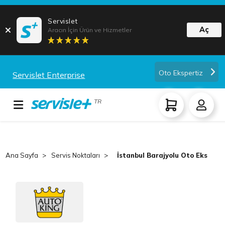
Servislet
Aç
Aracın İçin Ürün ve Hizmetler
Oto Ekspertiz
Servislet Enterprise
TR
Ana Sayfa
Servis Noktaları
İstanbul Barajyolu Oto Eksperti